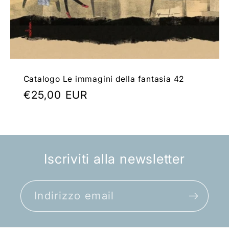
Catalogo Le immagini della fantasia 42
Prezzo
€25,00 EUR
di
listino
Iscriviti alla newsletter
Indirizzo email