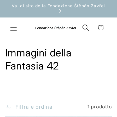
Vai
Vai al sito della Fondazione Štěpán Zavřel
direttamente
ai contenuti
Carrello
C
Immagini della
o
Fantasia 42
l
l
e
Filtra e ordina
1 prodotto